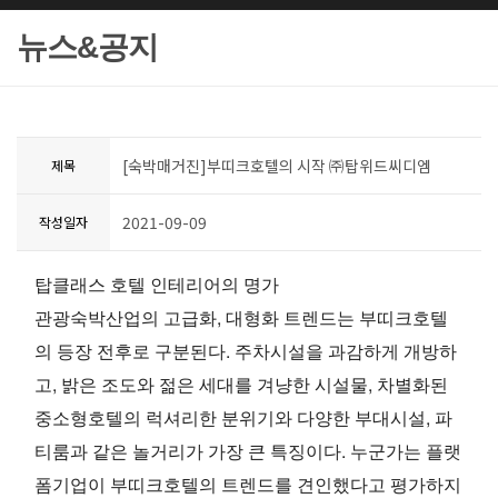
뉴스&공지
[숙박매거진]부띠크호텔의 시작 ㈜탑위드씨디엠
제목
2021-09-09
작성일자
탑클래스 호텔 인테리어의 명가
관광숙박산업의 고급화, 대형화 트렌드는 부띠크호텔
의 등장 전후로 구분된다. 주차시설을 과감하게 개방하
고, 밝은 조도와 젊은 세대를 겨냥한 시설물, 차별화된
중소형호텔의 럭셔리한 분위기와 다양한 부대시설, 파
티룸과 같은 놀거리가 가장 큰 특징이다. 누군가는 플랫
폼기업이 부띠크호텔의 트렌드를 견인했다고 평가하지